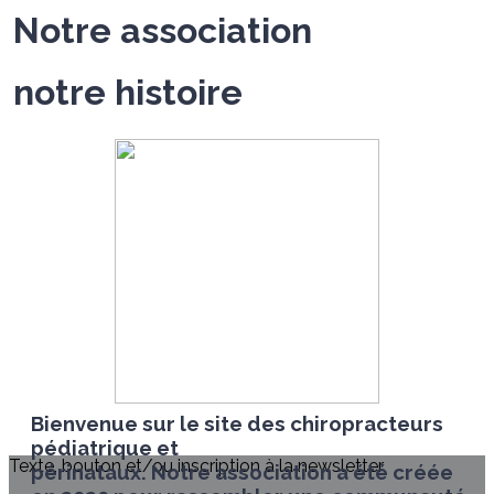
Notre association
notre histoire
Bienvenue sur le site des chiropracteurs
pédiatrique et
Texte, bouton et/ou inscription à la newsletter
périnataux. Notre association a été créée