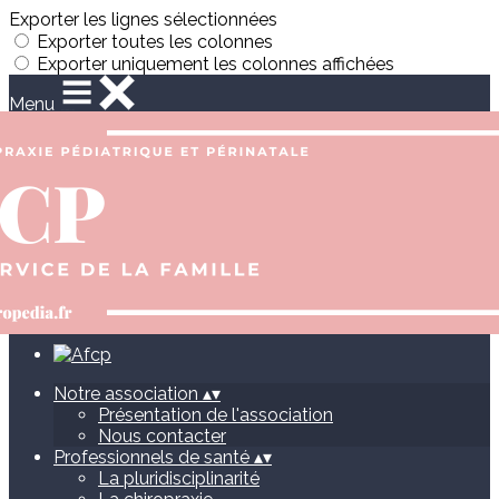
Exporter les lignes sélectionnées
Exporter toutes les colonnes
Exporter uniquement les colonnes affichées
Menu
<
>
Présentation de l'association
Nous contacter
Ajoutez un logo, un bouton, des réseaux sociaux
Cliquez pour éditer
Notre association
▴
▾
Présentation de l'association
Nous contacter
Professionnels de santé
▴
▾
La pluridisciplinarité