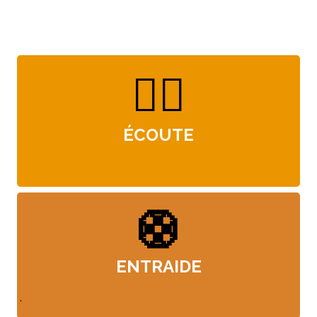
de notre association
👂🏻
ÉCOUTE
🛟
ENTRAIDE
.